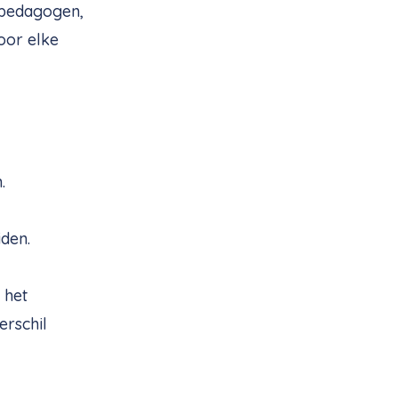
opedagogen,
oor elke
.
den.
 het
erschil