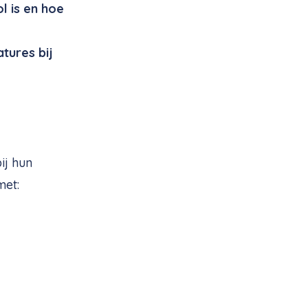
l is en hoe
atures bij
ij hun
met: