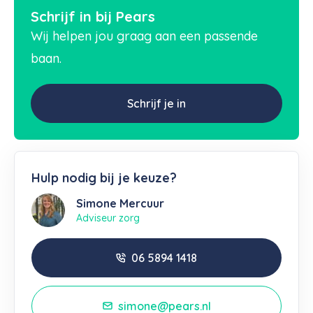
Schrijf in bij Pears
Wij helpen jou graag aan een passende
baan.
Schrijf je in
Hulp nodig bij je keuze?
Simone Mercuur
Adviseur zorg
06 5894 1418
simone@pears.nl