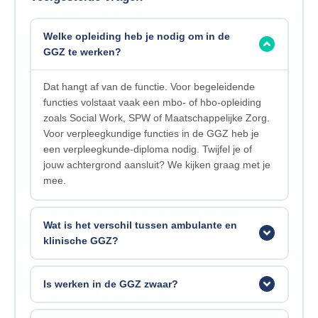
Welke opleiding heb je nodig om in de
GGZ te werken?
Dat hangt af van de functie. Voor begeleidende
functies volstaat vaak een mbo- of hbo-opleiding
zoals Social Work, SPW of Maatschappelijke Zorg.
Voor verpleegkundige functies in de GGZ heb je
een verpleegkunde-diploma nodig. Twijfel je of
jouw achtergrond aansluit? We kijken graag met je
mee.
Wat is het verschil tussen ambulante en
klinische GGZ?
Bij ambulante GGZ begeleid je mensen in hun
Is werken in de GGZ zwaar?
eigen omgeving, thuis of vanuit een polikliniek. Bij
klinische GGZ werk je op een afdeling of woonvorm