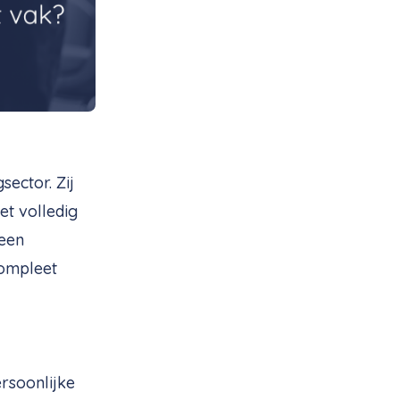
sector. Zij
et volledig
 een
compleet
ersoonlijke