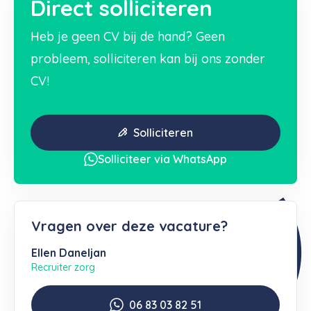
Direct solliciteren
Heb je geen CV bij de hand? Geen
probleem, solliciteren kan bij ons zonder
CV!
Solliciteren
Solliciteer via WhatsApp
Vragen over deze vacature?
Ellen Daneljan
Recruiter zorg
06 83 03 82 51