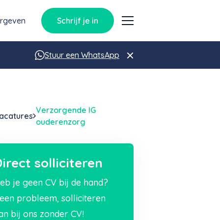
orgeven
Schrijf je in
Stuur een WhatsApp
Verzorgende IG
acatures
ouderenzorg
irect solliciteren
eb je geen CV bij de hand?
een probleem, solliciteren
an bij ons zonder CV!