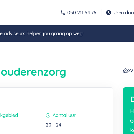
050 211 54 76
Uren do
 adviseurs helpen jou graag op weg!
 ouderenzorg
V
D
H
kgebied
Aantal uur
G
20 - 24
k