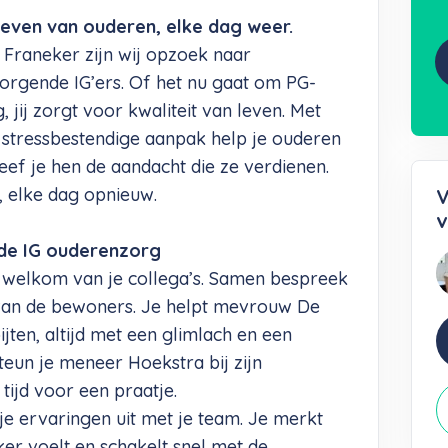
t leven van ouderen, elke dag weer.
 Franeker zijn wij opzoek naar
zorgende IG’ers. Of het nu gaat om PG-
 jij zorgt voor kwaliteit van leven. Met
stressbestendige aanpak help je ouderen
f je hen de aandacht die ze verdienen.
 elke dag opnieuw.
V
v
de IG ouderenzorg
 welkom van je collega’s. Samen bespreek
 van de bewoners. Je helpt mevrouw De
ten, altijd met een glimlach en een
teun je meneer Hoekstra bij zijn
tijd voor een praatje.
 je ervaringen uit met je team. Je merkt
ker voelt en schakelt snel met de