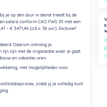
ij je op den duur in dienst treedt bij de
V
 een salaris conform CAO FWG 35 met een
s
7 – € 3.471,46 (o.b.v. 36 uur).
Exclusief
deerd. Daarom ontvang je
lijn zijn met de organisatie waar je gaat
bouw en vakantie-uren.
wikkeling, met mogelijkheden voor
ollicitatieproces, zodat jij je volledig kunt
ging.