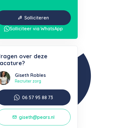
Solliciteren
Solliciteer via WhatsApp
ragen over deze
acature?
Giseth Robles
Recruiter zorg
06 57 95 88 73
giseth@pears.nl