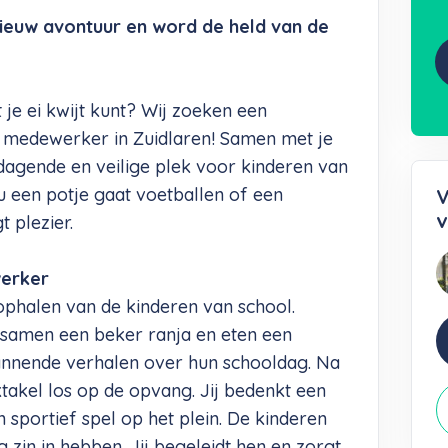
ieuw avontuur en word de held van de
 je ei kwijt kunt? Wij zoeken een
o medewerker in Zuidlaren! Samen met je
tdagende en veilige plek voor kinderen van
nu een potje gaat voetballen of een
V
v
t plezier.
erker
ophalen van de kinderen van school.
g samen een beker ranja en eten een
pannende verhalen over hun schooldag. Na
takel los op de opvang. Jij bedenkt een
en sportief spel op het plein. De kinderen
g zin in hebben. Jij begeleidt hen en zorgt