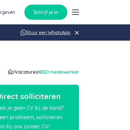
orgeven
Schrijf je in
Stuur een WhatsApp
Vacatures
BSO medewerker
irect solliciteren
eb je geen CV bij de hand?
een probleem, solliciteren
an bij ons zonder CV!