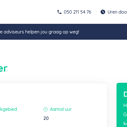
050 211 54 76
Uren do
 adviseurs helpen jou graag op weg!
er
D
H
kgebied
Aantal uur
G
20
k