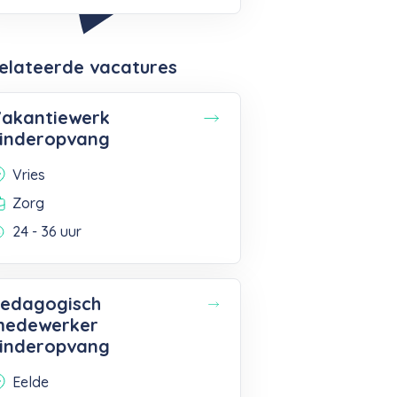
elateerde vacatures
akantiewerk
inderopvang
Vries
Zorg
24 - 36 uur
edagogisch
edewerker
inderopvang
Eelde