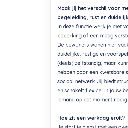
Maak jij het verschil voor 
begeleiding, rust en duidelij
In deze functie werk je met v
beperking of een matig versta
De bewoners wonen hier vaak 
duidelijke, rustige en voorspe
(deels) zelfstandig, maar kun
hebben door een kwetsbare so
sociaal netwerk. Jij biedt str
en schakelt flexibel in jouw be
iemand op dat moment nodig 
Hoe zit een werkdag eruit?
Je start je dienst met een ove