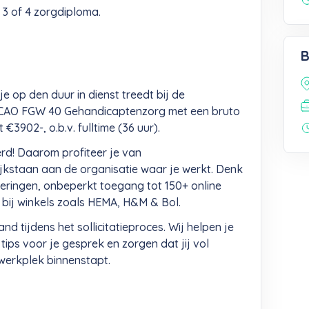
 3 of 4 zorgdiploma.
B
je op den duur in dienst treedt bij de
m CAO FGW 40 Gehandicaptenzorg met een bruto
€3902-, o.b.v. fulltime (36 uur).
d! Daarom profiteer je van
jkstaan aan de organisatie waar je werkt. Denk
ekeringen, onbeperkt toegang tot 150+ online
n bij winkels zoals HEMA, H&M & Bol.
e hand tijdens het sollicitatieproces. Wij helpen je
ips voor je gesprek en zorgen dat jij vol
 werkplek binnenstapt.