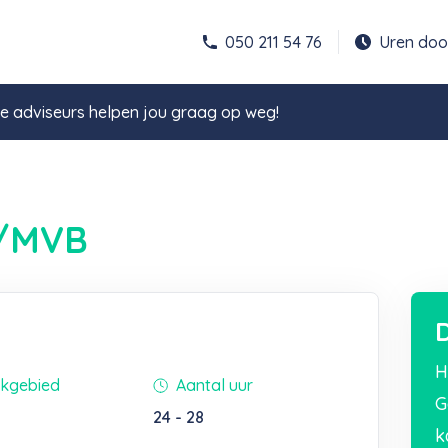
050 211 54 76
Uren do
 adviseurs helpen jou graag op weg!
B/MVB
D
H
kgebied
Aantal uur
G
24 - 28
k