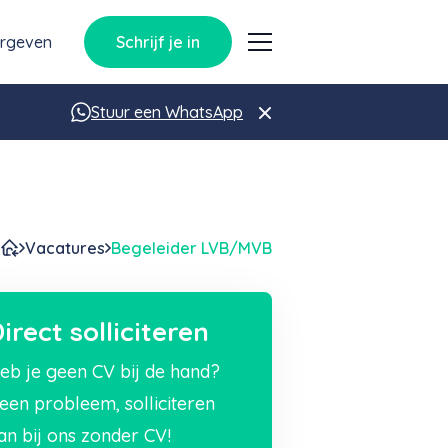
orgeven
Schrijf je in
Stuur een WhatsApp
Vacatures
Begeleider LVB/MVB
irect solliciteren
eb je geen CV bij de hand?
een probleem, solliciteren
an bij ons zonder CV!