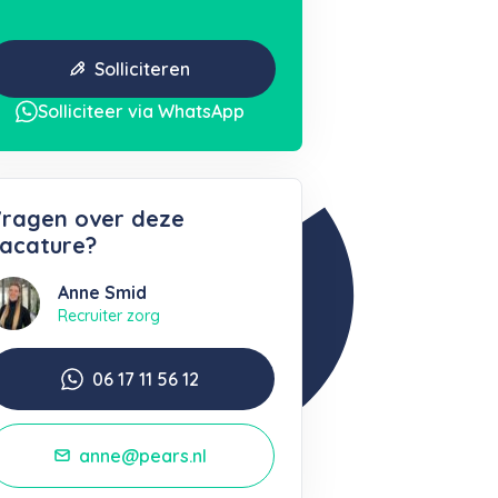
Solliciteren
Solliciteer via WhatsApp
ragen over deze
acature?
Anne Smid
Recruiter zorg
06 17 11 56 12
anne@pears.nl