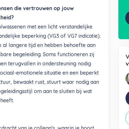
mensen die vertrouwen op jouw
kheid?
olwassenen met een licht verstandelijke
ndelijke beperking (VG3 of VG7 indicatie).
al langere tijd en hebben behoefte aan
lbare begeleiding. Soms functioneren zij
V
v
nen terugvallen in ondersteuning nodig
ciaal-emotionele situatie en een beperkt
uctuur, bewaakt rust, stuurt waar nodig aan
geleidingsstijl om aan te sluiten bij wat
heeft.
rdracht van je collega’s, waarin je hoort