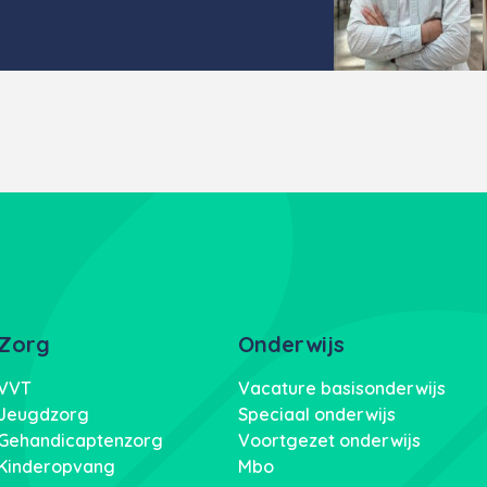
Zorg
Onderwijs
VVT
Vacature basisonderwijs
Jeugdzorg
Speciaal onderwijs
Gehandicaptenzorg
Voortgezet onderwijs
Kinderopvang
Mbo