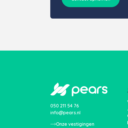
050 211 54 76
info@pears.nl
Onze vestigingen